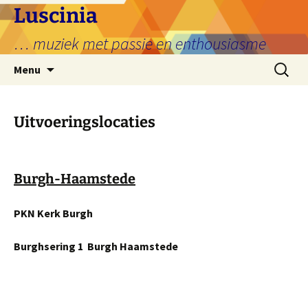
Ga
Luscinia
naar
… muziek met passie en enthousiasme
de
inhoud
Zoeken
Menu
naar:
Uitvoeringslocaties
Burgh-Haamstede
PKN Kerk Burgh
Burghsering 1 Burgh Haamstede