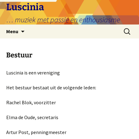
Ga
Luscinia
naar
… muziek met passie en enthousiasme
de
inhoud
Zoeken
Menu
naar:
Bestuur
Luscinia is een vereniging
Het bestuur bestaat uit de volgende leden:
Rachel Blok, voorzitter
Elma de Oude, secretaris
Artur Post, penningmeester