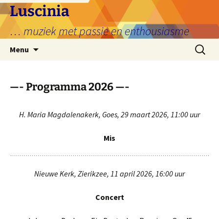
Ga
Luscinia
naar
… muziek met passie en enthousiasme
de
inhoud
Zoeken
Menu
naar:
—- Programma 2026 —-
H. Maria Magdalenakerk, Goes, 29 maart 2026, 11:00 uur
Mis
Nieuwe Kerk, Zierikzee, 11 april 2026, 16:00 uur
Concert